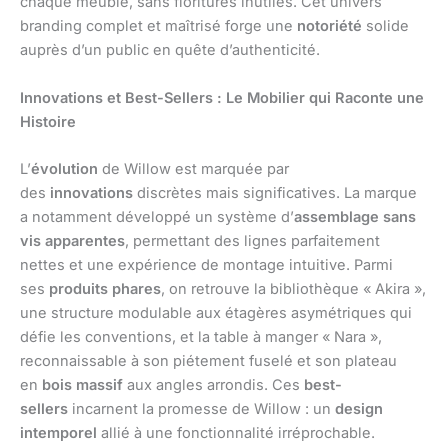
chaque meuble, sans fioritures inutiles. Cet univers
branding complet et maîtrisé forge une
notoriété
solide
auprès d’un public en quête d’authenticité.
Innovations et Best-Sellers : Le Mobilier qui Raconte une
Histoire
L’
évolution
de Willow est marquée par
des
innovations
discrètes mais significatives. La marque
a notamment développé un système d’
assemblage sans
vis apparentes
, permettant des lignes parfaitement
nettes et une expérience de montage intuitive. Parmi
ses
produits phares
, on retrouve la bibliothèque « Akira »,
une structure modulable aux étagères asymétriques qui
défie les conventions, et la table à manger « Nara »,
reconnaissable à son piétement fuselé et son plateau
en
bois massif
aux angles arrondis. Ces
best-
sellers
incarnent la promesse de Willow : un
design
intemporel
allié à une fonctionnalité irréprochable.