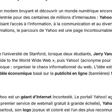
cer un modem bruyant et découvrir un monde numérique encor
d’entrée pour des centaines de millions d’internautes :
Yahoo
sant l’accès à l’information, à la communication et au diver
mations, le parcours de Yahoo est une page incontournable 
université de Stanford, lorsque deux étudiants,
Jerry Yang
uide to the World Wide Web », puis Yahoo! (acronyme pour «
poque : organiser le chaos informationnel du web. L’idée es
èle économique
basé sur la
publicité en ligne
(bannières) 
ahoo est un
géant d’Internet
incontesté. Le portail Yahoo! a
 premier service de webmail gratuit à grande échelle),
Yaho
partout, son
logo
joyeux et coloré est l’un des plus reconnu