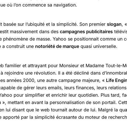
que où l’on commence sa navigation.
 basée sur l’ubiquité et la simplicité. Son premier
slogan
, 
vestit massivement dans des
campagnes publicitaires
télévi
ut de phénomène de masse. Yahoo se positionnait comme un
e a construit une
notoriété de marque
quasi universelle.
eb familier et attrayant pour Monsieur et Madame Tout-le-
n à rejoindre une révolution. Il a été décliné dans d’innombr
 les années 2000, une autre campagne majeure, «
Life Engi
able de gérer leurs emails, leurs finances, leurs relations e
Yahoo pour simplifier et enrichir leur quotidien. Plus tard,
u
», mettant en avant la personnalisation de son portail. C
r en lui disant que le web tournait autour de lui. Malgré la qu
e apporté par la simplicité écrasante du moteur de recherc