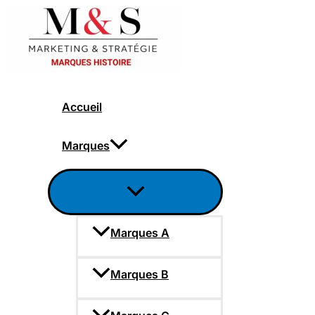
Aller
au
contenu
Accueil
Marques
Marques A
Marques B