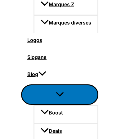
Marques Z
Marques diverses
Logos
Slogans
Blog
Boost
Deals