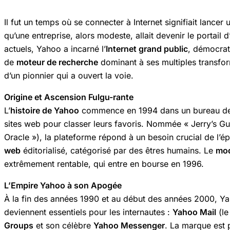
Il fut un temps où se connecter à Internet signifiait lan
qu’une entreprise, alors modeste, allait devenir le portail 
actuels, Yahoo a incarné l’
Internet grand public
, démocrati
de
moteur de recherche
dominant à ses multiples transfor
d’un pionnier qui a ouvert la voie.
Origine et Ascension Fulgu-rante
L’
histoire de Yahoo
commence en 1994 dans un bureau de l’
sites web pour classer leurs favoris. Nommée « Jerry’s G
Oracle »), la plateforme répond à un besoin crucial de l’é
web
éditorialisé, catégorisé par des êtres humains. Le
mod
extrêmement rentable, qui entre en bourse en 1996.
L’Empire Yahoo à son Apogée
À la fin des années 1990 et au début des années 2000, Y
deviennent essentiels pour les internautes :
Yahoo Mail
(le
Groups
et son célèbre
Yahoo Messenger
. La marque est 