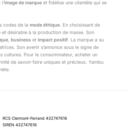
l’
image de marque
et fidélise une clientèle qui se
es codes de la
mode éthique
. En choisissant de
ble et désirable à la production de masse. Son
ique
,
business
et
impact positif
. La marque a su
atrices. Son avenir s’annonce sous le signe de
des cultures. Pour le consommateur, acheter un
ennité de savoir-faire uniques et précieux. Yambu
nète.
RCS Clermont-Ferrand 432747616
SIREN 432747616