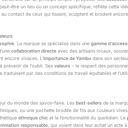
eut-être un lieu ou un concept spécifique, reflète cette i
 au contact de ceux qui tissent, sculptent et brodent encor
aleurs
sophie
. La marque se spécialise dans une
gamme d’access
 d’une
collaboration directe
avec des artisans locaux, souven
nt encore vivaces. L’
importance de Yambu
dans son secteur 
à prévenir de l’oubli. Ses
valeurs
– le respect des personnes,
raduisent par des conditions de travail équitables et l’util
n tour du monde des savoir-faire. Les
best-sellers
de la marqu
ethniques, ou une pochette brodée de fils aux couleurs vive
sthétique
ethnique chic
et la fonctionnalité du quotidien. Le
mmation responsable
, qui voient dans leur achat un acte à