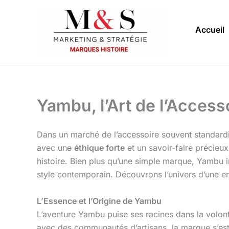
Aller
au
Accueil
contenu
Yambu, l’Art de l’Access
Dans un marché de l’accessoire souvent standardisé
avec une
éthique forte
et un savoir-faire précieu
histoire. Bien plus qu’une simple marque, Yambu in
style contemporain. Découvrons l’univers d’une en
L’Essence et l’Origine de Yambu
L’aventure Yambu puise ses racines dans la volon
avec des communautés d’artisans, la marque s’est