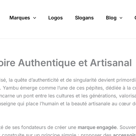
Marques
Logos
Slogans
Blog
oire Authentique et Artisanal
, la quête d’authenticité et de singularité devient primord
x. Yambu émerge comme l’une de ces pépites, dédiée à la cr
carne un pont entre les cultures et les générations, valoris
seigne qui place l’humain et la beauté artisanale au cœur d
té de ses fondateurs de créer une
marque engagée
. Souven
 construite sur un principe simple : proposer des
accessoir