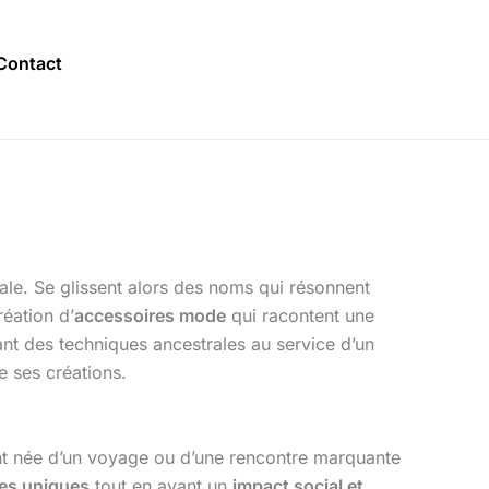
Contact
iale. Se glissent alors des noms qui résonnent
éation d’
accessoires mode
qui racontent une
ant des techniques ancestrales au service d’un
e ses créations.
t née d’un voyage ou d’une rencontre marquante
es uniques
tout en ayant un
impact social et