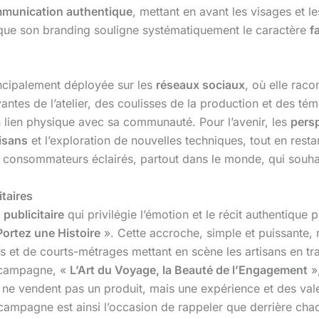
munication authentique
, mettant en avant les visages et l
is que son branding souligne systématiquement le caractère
f
cipalement déployée sur les
réseaux sociaux
, où elle rac
antes de l’atelier, des coulisses de la production et des t
 lien physique avec sa communauté. Pour l’avenir, les
persp
tisans
et l’exploration de nouvelles techniques, tout en rest
 consommateurs éclairés, partout dans le monde, qui souhait
taires
publicitaire
qui privilégie l’émotion et le récit authentique 
Portez une Histoire
». Cette accroche, simple et puissante, 
et de courts-métrages mettant en scène les artisans en train 
e campagne, «
L’Art du Voyage, la Beauté de l’Engagement
»,
ne vendent pas un produit, mais une expérience et des vale
campagne est ainsi l’occasion de rappeler que derrière cha