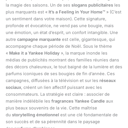
la magie des saisons. Un de ses
slogans publicitaires
les
plus marquants est «
It’s a Feeling in Your Home™
» (C’est
un sentiment dans votre maison). Cette signature,
profonde et évocatrice, ne vend pas une bougie, mais
une émotion, un état d’esprit, un confort intangible. Une
autre
campagne marquante
est celle, gigantesque, qui
accompagne chaque période de Noël. Sous le thème
«
Make it a Yankee Holiday
», la marque inonde les
médias de publicités montrant des familles réunies dans
des décors chaleureux, le tout baigné de la lumière et des
parfums iconiques de ses bougies de fin d’année. Ces
campagnes, diffusées à la télévision et sur les
réseaux
sociaux
, créent un lien affectif puissant avec les
consommateurs. La stratégie est claire : associer de
manière indélébile les
fragrances Yankee Candle
aux
plus beaux souvenirs de la vie. Cette maîtrise
du
storytelling émotionnel
est une clé fondamentale de
son succès et de sa pérennité dans le paysage