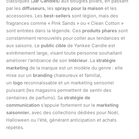
classiques (
Jar Candles
) aux bougies pillars, en passant
par les
diffuseurs
, les
sprays pour la maison
et les
accessoires. Les
best-sellers
sont légion, mais des
fragrances comme « Pink Sands » ou « Clean Cotton »
sont entrées dans la légende. Ces
produits phares
sont
constamment renouvelés pour coller aux tendances et
aux saisons. Le
public cible
de Yankee Candle est
extrêmement large, visant toute personne souhaitant
améliorer l’ambiance de son
intérieur
. La
stratégie
marketing
de la marque est un modèle du genre : elle
mise sur un
branding
chaleureux et familial,
un
logo
reconnaissable et un marketing sensoriel
puissant (les magasins permettent de sentir des
centaines de parfums). Sa
stratégie de
communication
s’appuie fortement sur le
marketing
saisonnier
, avec des collections dédiées pour Noël,
Halloween ou l’été, générant anticipation et achats
répétés.