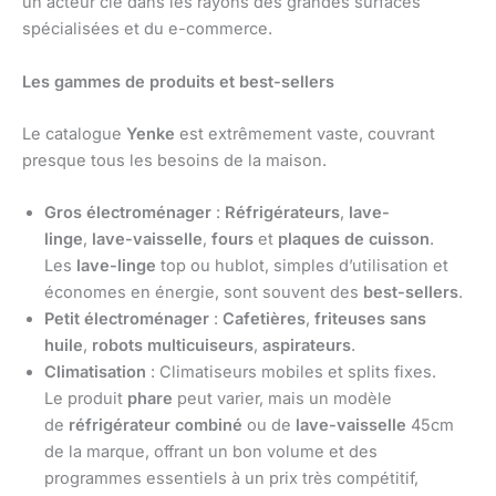
un acteur clé dans les rayons des grandes surfaces
spécialisées et du e-commerce.
Les gammes de produits et best-sellers
Le catalogue
Yenke
est extrêmement vaste, couvrant
presque tous les besoins de la maison.
Gros électroménager
:
Réfrigérateurs
,
lave-
linge
,
lave-vaisselle
,
fours
et
plaques de cuisson
.
Les
lave-linge
top ou hublot, simples d’utilisation et
économes en énergie, sont souvent des
best-sellers
.
Petit électroménager
:
Cafetières
,
friteuses sans
huile
,
robots multicuiseurs
,
aspirateurs
.
Climatisation
: Climatiseurs mobiles et splits fixes.
Le produit
phare
peut varier, mais un modèle
de
réfrigérateur combiné
ou de
lave-vaisselle
45cm
de la marque, offrant un bon volume et des
programmes essentiels à un prix très compétitif,