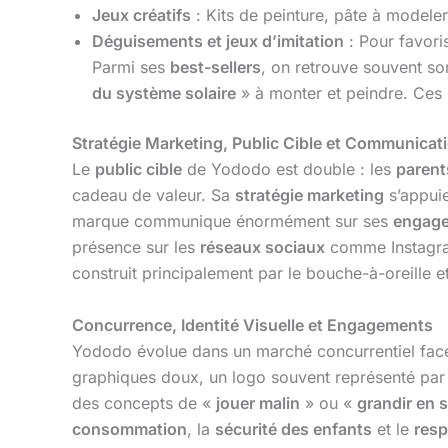
Jeux créatifs
: Kits de peinture, pâte à modeler n
Déguisements et jeux d’imitation
: Pour favoris
Parmi ses
best-sellers
, on retrouve souvent so
du système solaire
» à monter et peindre. Ces p
Stratégie Marketing, Public Cible et Communicat
Le
public cible
de Yododo est double : les
parent
cadeau de valeur. Sa
stratégie marketing
s’appui
marque communique énormément sur ses
engag
présence sur les
réseaux sociaux
comme Instagram 
construit principalement par le bouche-à-oreille 
Concurrence, Identité Visuelle et Engagements
Yododo évolue dans un marché concurrentiel f
graphiques doux, un logo souvent représenté par
des concepts de «
jouer malin
» ou «
grandir en 
consommation
, la
sécurité des enfants
et le
resp