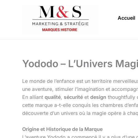
Aller
au
Accueil
contenu
Yododo – L’Univers Magi
Le monde de l’enfance est un territoire merveilleux 
une aventure, stimuler l’imagination et accompa
En alliant
qualité
,
sécurité
et
design
thoughtfully
cette marque a-t-elle conquis les chambres d’enfa
découverte d’un univers où la magie opère à chaq
Origine et Historique de la Marque
L’aventure Yododo a commencé il y a plus d’une