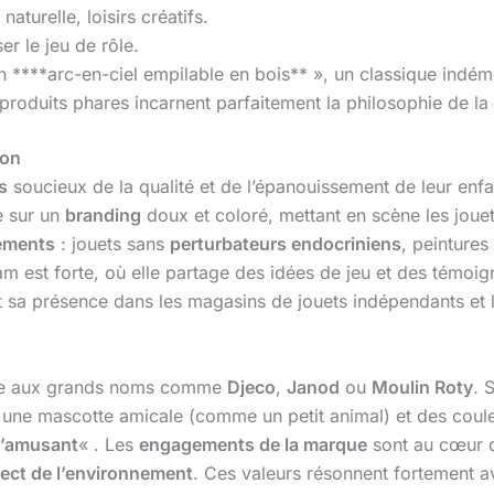
aturelle, loisirs créatifs.
er le jeu de rôle.
n ****arc-en-ciel empilable en bois** », un classique indémo
roduits phares incarnent parfaitement la philosophie de la ma
ion
s
soucieux de la qualité et de l’épanouissement de leur enfan
e sur un
branding
doux et coloré, mettant en scène les jouet
ements
: jouets sans
perturbateurs endocriniens
, peintures
est forte, où elle partage des idées de jeu et des témoigna
et sa présence dans les magasins de jouets indépendants et 
ace aux grands noms comme
Djeco
,
Janod
ou
Moulin Roty
. 
 une mascotte amicale (comme un petit animal) et des coul
s’amusant
« . Les
engagements de la marque
sont au cœur d
ect de l’environnement
. Ces valeurs résonnent fortement a