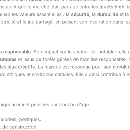
onstatant que le marché était partagé entre les
jouets high-t
 sur les valeurs essentielles : la
sécurité
, la
durabilité
et l
 motricité et le jeu partagé, en puisant son inspiration da
s responsable
. Son impact sur le secteur est notable : elle
urables
et issus de forêts gérées de manière responsable. 
 les
jeux créatifs
. La marque est reconnue pour son
circuit 
s éthiques et environnementales. Elle a ainsi contribué à é
soigneusement pensées par tranche d’âge.
soriels, portiques.
ux de construction.