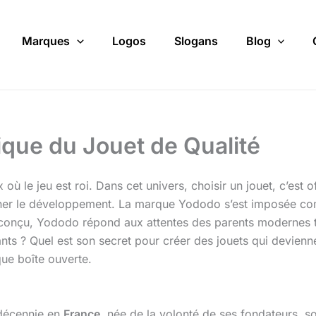
Marques
Logos
Slogans
Blog
que du Jouet de Qualité
où le jeu est roi. Dans cet univers, choisir un jouet, c’est o
gner le développement. La marque Yododo s’est imposée co
 conçu, Yododo répond aux attentes des parents modernes t
nts ? Quel est son secret pour créer des jouets qui devienn
ue boîte ouverte.
 décennie en
France
, née de la volonté de ses fondateurs,