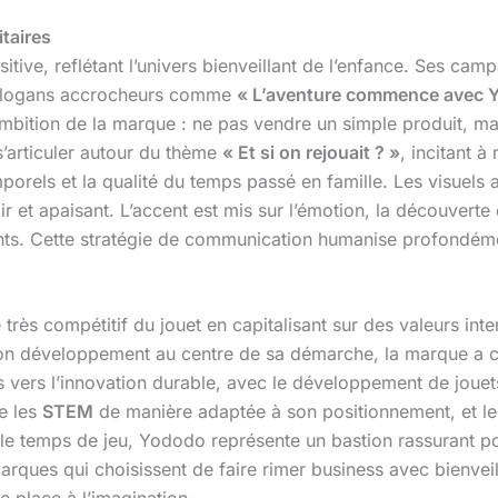
taires
ve, reflétant l’univers bienveillant de l’enfance. Ses campa
s slogans accrocheurs comme
« L’aventure commence avec 
ambition de la marque : ne pas vendre un simple produit, ma
articuler autour du thème
« Et si on rejouait ? »
, incitant à
porels et la qualité du temps passé en famille. Les visuels 
ir et apaisant. L’accent est mis sur l’émotion, la découverte 
nts. Cette stratégie de communication humanise profondém
très compétitif du jouet en capitalisant sur des valeurs in
t son développement au centre de sa démarche, la marque a c
s vers l’innovation durable, avec le développement de jouet
e les
STEM
de manière adaptée à son positionnement, et l
e temps de jeu, Yododo représente un bastion rassurant pour
arques qui choisissent de faire rimer business avec bienvei