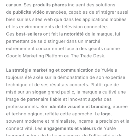
canaux. Ses
produits phares
incluent des solutions
de
publicité vidéo
avancées, capables de s’intégrer aussi
bien sur les sites web que dans les applications mobiles
et les environnements de télévision connectée.
Ces
best-sellers
ont fait la
notoriété
de la marque, lui
permettant de se distinguer dans un marché
extrêmement concurrentiel face à des géants comme
Google Marketing Platform ou The Trade Desk.
La
stratégie marketing et communication
de YuMe a
toujours été axée sur la démonstration de son expertise
technique et de ses résultats concrets. Plutôt que de
misé sur un
slogan
grand public, la marque a cultivé une
image de partenaire fiable et innovant auprès des
professionnels. Son
identité visuelle et branding
, épurée
et technologique, reflète cette approche. Le
logo
,
souvent moderne et minimaliste, incarne la précision et la
connectivité. Les
engagements et valeurs
de YuMe
tournent autour de la transparence, de l’efficacité et de