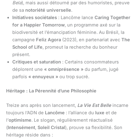
Bela
), mais aussi détourné par des humoristes, preuve
de sa
notoriété universelle
.
Initiatives sociétales
: Lancôme lance
Caring Together
for a Happier Tomorrow
, un programme axé sur la
biodiversité et l’émancipation féminine. Au Brésil, la
campagne
Feliz Agora
(2023), en partenariat avec
The
School of Life
, promeut la recherche du bonheur
présent.
Critiques et saturation
: Certains consommateurs
déplorent une
« omniprésence »
du parfum, jugé
parfois
« ennuyeux »
ou trop sucré.
Héritage : La Pérennité d’une Philosophie
Treize ans après son lancement,
La Vie Est Belle
incarne
toujours l’ADN de
Lancôme
: l’alliance du
luxe
et de
l’
optimisme
. Le slogan, régulièrement réactualisé
(
Intensément
,
Soleil Cristal
), prouve sa flexibilité. Son
héritage réside dans :