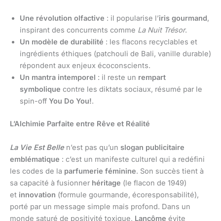
Une révolution olfactive
: il popularise l’
iris gourmand
,
inspirant des concurrents comme
La Nuit Trésor
.
Un modèle de durabilité
: les flacons recyclables et
ingrédients éthiques (patchouli de Bali, vanille durable)
répondent aux enjeux écoconscients.
Un mantra intemporel
: il reste un
rempart
symbolique
contre les diktats sociaux, résumé par le
spin-off
You Do You!
.
L’Alchimie Parfaite entre Rêve et Réalité
La Vie Est Belle
n’est pas qu’un
slogan publicitaire
emblématique
: c’est un manifeste culturel qui a redéfini
les codes de la
parfumerie féminine
. Son succès tient à
sa capacité à fusionner
héritage
(le flacon de 1949)
et
innovation
(formule gourmande, écoresponsabilité),
porté par un message simple mais profond. Dans un
monde saturé de positivité toxique,
Lancôme
évite