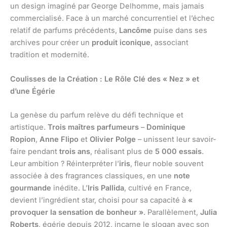
un design imaginé par George Delhomme, mais jamais
commercialisé. Face à un marché concurrentiel et l’échec
relatif de parfums précédents,
Lancôme
puise dans ses
archives pour créer un
produit iconique
, associant
tradition et modernité.
Coulisses de la Création : Le Rôle Clé des « Nez » et
d’une Égérie
La genèse du parfum relève du défi technique et
artistique.
Trois maîtres parfumeurs
–
Dominique
Ropion
,
Anne Flipo
et
Olivier Polge
– unissent leur savoir-
faire pendant
trois ans
, réalisant plus de
5 000 essais
.
Leur ambition ? Réinterpréter l’
iris
, fleur noble souvent
associée à des fragrances classiques, en une
note
gourmande
inédite. L’
Iris Pallida
, cultivé en France,
devient l’ingrédient star, choisi pour sa capacité à
«
provoquer la sensation de bonheur »
. Parallèlement,
Julia
Roberts
, égérie depuis 2012, incarne le slogan avec son