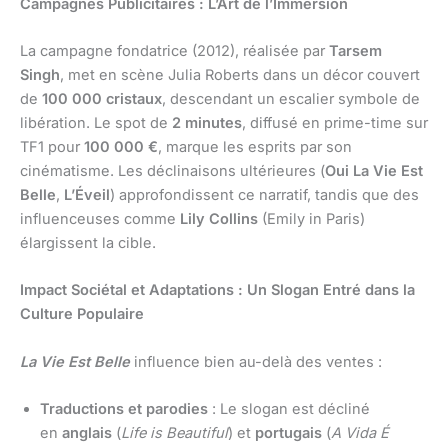
Campagnes Publicitaires : L’Art de l’Immersion
La campagne fondatrice (2012), réalisée par
Tarsem
Singh
, met en scène Julia Roberts dans un décor couvert
de
100 000 cristaux
, descendant un escalier symbole de
libération. Le spot de
2 minutes
, diffusé en prime-time sur
TF1 pour
100 000 €
, marque les esprits par son
cinématisme. Les déclinaisons ultérieures (
Oui La Vie Est
Belle
,
L’Éveil
) approfondissent ce narratif, tandis que des
influenceuses comme
Lily Collins
(Emily in Paris)
élargissent la cible.
Impact Sociétal et Adaptations : Un Slogan Entré dans la
Culture Populaire
La Vie Est Belle
influence bien au-delà des ventes :
Traductions et parodies
: Le slogan est décliné
en
anglais
(
Life is Beautiful
) et
portugais
(
A Vida É