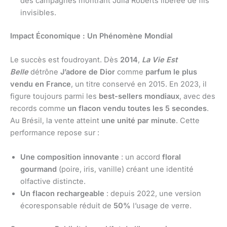
des campagnes montrant Julia Roberts libérée de fils
invisibles.
Impact Économique : Un Phénomène Mondial
Le succès est foudroyant. Dès
2014
,
La Vie Est
Belle
détrône
J’adore de Dior
comme
parfum le plus
vendu en France
, un titre conservé en 2015. En 2023, il
figure toujours parmi les
best-sellers mondiaux
, avec des
records comme
un flacon vendu toutes les 5 secondes
.
Au Brésil, la vente atteint
une unité par minute
. Cette
performance repose sur :
Une composition innovante
: un accord
floral
gourmand
(poire, iris, vanille) créant une identité
olfactive distincte.
Un flacon rechargeable
: depuis 2022, une version
écoresponsable réduit de
50%
l’usage de verre.