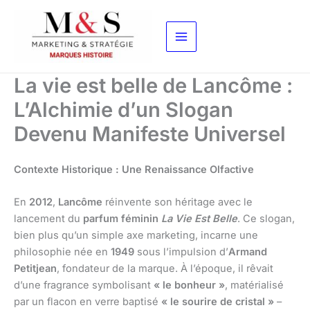
Aller
au
contenu
La vie est belle de Lancôme :
L’Alchimie d’un Slogan
Devenu Manifeste Universel
Contexte Historique : Une Renaissance Olfactive
En
2012
,
Lancôme
réinvente son héritage avec le
lancement du
parfum féminin
La Vie Est Belle
. Ce slogan,
bien plus qu’un simple axe marketing, incarne une
philosophie née en
1949
sous l’impulsion d’
Armand
Petitjean
, fondateur de la marque. À l’époque, il rêvait
d’une fragrance symbolisant
« le bonheur »
, matérialisé
par un flacon en verre baptisé
« le sourire de cristal »
–